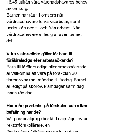
16.45
utifrån våra vårdnadshavares behov
av omsorg.
Barnen har rätt till omsorg när
vårdnadshavare förvärvsarbetar, samt
under körtiden till och från arbetet. När
vårdnadshavare är ledig är även barnet
det.
Vilka vistelsetider gäller för barn till
föräldralediga eller arbetssökande?
Barn till föräldralediga eller arbetssökande
är välkomna att vara på förskolan 30
timmar/veckan, måndag till fredag. Barnet
är ledigt på skollov, klämdagar samt dag
innan röd dag.
Hur många arbetar på förskolan och vilken
befattning har de?
Vår personalgrupp består i dagsläget av en
rektor/förskollärare, en
förskollärare/biträdande rektor och en