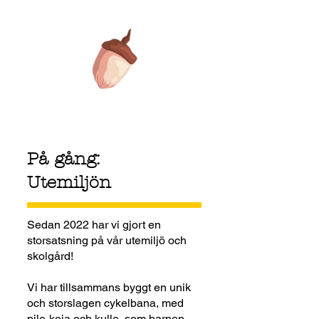
© 2023 by Little Tots Preschool.
Proudly created with
Wix.com
På gång:
Utemiljön
Sedan 2022 har vi gjort en
storsatsning på vår utemiljö och
skolgård!
Vi har tillsammans byggt en unik
och storslagen cykelbana, med
pile-koja och kulle, som barnen