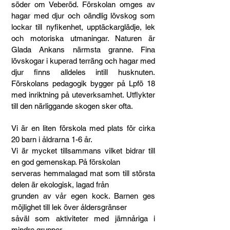
söder om Veberöd. Förskolan omges av
hagar med djur och oändlig lövskog som
lockar till nyfikenhet, upptäckarglädje, lek
och motoriska utmaningar. Naturen är
Glada Ankans närmsta granne. Fina
lövskogar i kuperad terräng och hagar med
djur finns alldeles intill husknuten.
Förskolans pedagogik bygger på Lpfö 18
med inriktning på uteverksamhet. Utflykter
till den närliggande skogen sker ofta.
Vi är en liten förskola med plats för cirka
20 barn i åldrarna 1-6 år.
Vi är mycket tillsammans vilket bidrar till
en god gemenskap. På förskolan
serveras hemmalagad mat som till största
delen är ekologisk, lagad från
grunden av vår egen kock. Barnen ges
möjlighet till lek över åldersgränser
såväl som aktiviteter med jämnåriga i
mindre grupper.