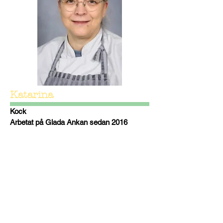
Katarina
Kock
Arbetat på Glada Ankan sedan 2016
"Jag tycker att det är roligt att laga
varierande mat och så mycket som möjligt
ekologiskt, hitta nya recept och att ta emot
barnens egna förslag på måltider. Vi odlar
även grönsaker tillsammans med barnen."
Annika