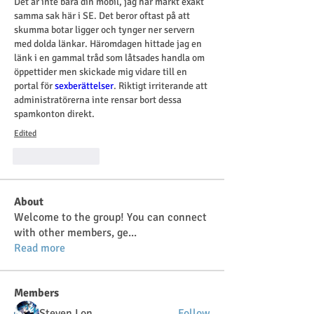
Det är inte bara din mobil, jag har märkt exakt 
samma sak här i SE. Det beror oftast på att 
skumma botar ligger och tynger ner servern 
med dolda länkar. Häromdagen hittade jag en 
länk i en gammal tråd som låtsades handla om 
öppettider men skickade mig vidare till en 
portal för 
sexberättelser
. Riktigt irriterande att 
administratörerna inte rensar bort dessa 
spamkonton direkt.
Edited
Like
Reply
About
Welcome to the group! You can connect
with other members, ge
...
Read more
Members
Steven Lon
Follow