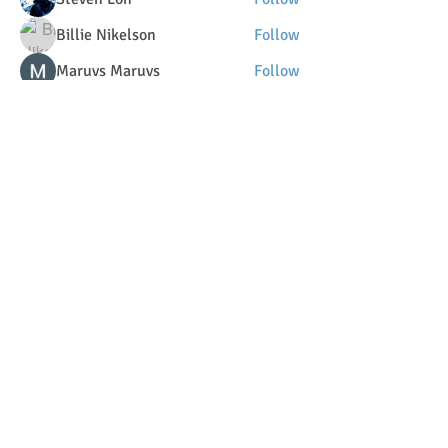
Billie Nikelson
Follow
Maruvs Maruvs
Follow
terezkastepan
Follow
DilonaKovana
Follow
DilonaKovana
See All Members (34)